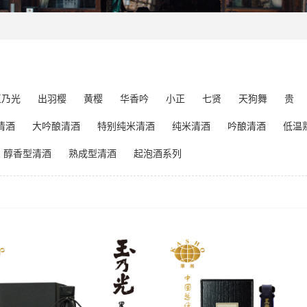
玉乃光
出羽樱
黄樱
华香吟
小正
七贤
天狗舞
贵
清酒
大吟酿清酒
特别纯米清酒
纯米清酒
吟酿清酒
低温
醇香型清酒
熟成型清酒
起泡酒系列