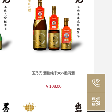
玉乃光 酒鹏纯米大吟酿清酒
￥108.00