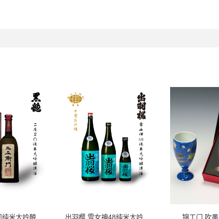
黑龙 二左卫门纯米大吟酿清酒
出羽樱 雪女神48纯米大吟酿清酒
锦工门 吹