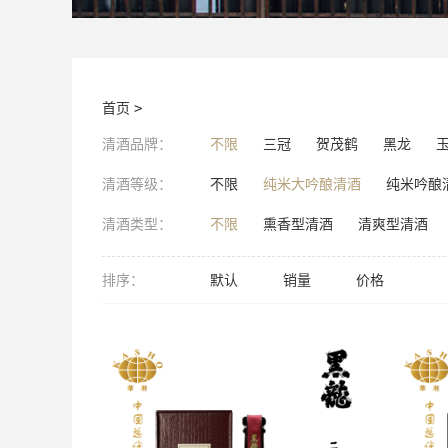
首页
>
清酒品牌：
不限
三冠
贺茂鹤
黑龙
清酒等级：
不限
纯米大吟酿清酒
纯米吟酿
清酒类型：
不限
熏香型清酒
清爽型清酒
排序：
默认
销量
价格