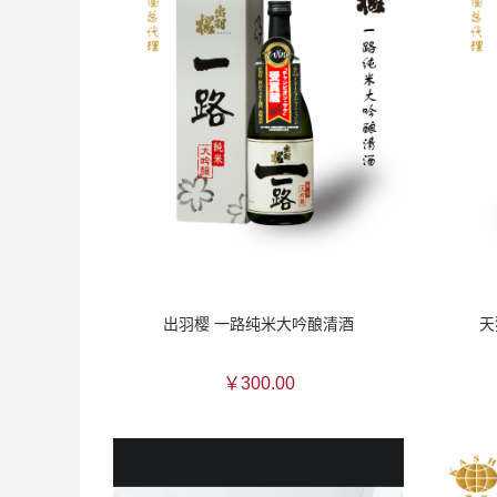
出羽樱 一路纯米大吟酿清酒
天
￥300.00