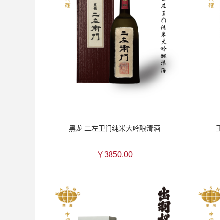
黑龙 二左卫门纯米大吟酿清酒
￥3850.00