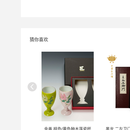
猜你喜欢
 蓝花纹瓷杯
金善 桃色/黄色秞木莲瓷杯