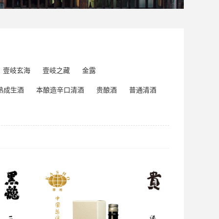
壹岐玄海
壹岐之藏
金露
熟成生酒
本酿造辛口清酒
贵酿酒
普通清酒