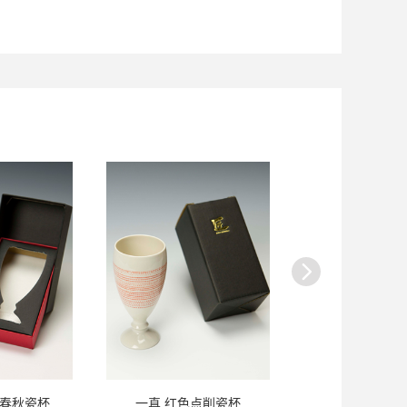
墨春秋瓷杯
一真 红色点削瓷杯