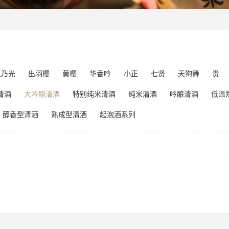
玉乃光
出羽樱
黄樱
华香吟
小正
七贤
天狗舞
贵
清酒
大吟酿清酒
特别纯米清酒
纯米清酒
吟酿清酒
低温
醇香型清酒
熟成型清酒
起泡酒系列