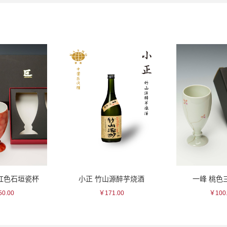
/红色石垣瓷杯
小正 竹山源醉芋烧酒
一峰 桃色
0.00
￥171.00
￥100