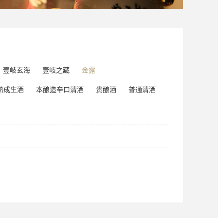
壹岐玄海
壹岐之藏
金露
熟成生酒
本酿造辛口清酒
贵酿酒
普通清酒