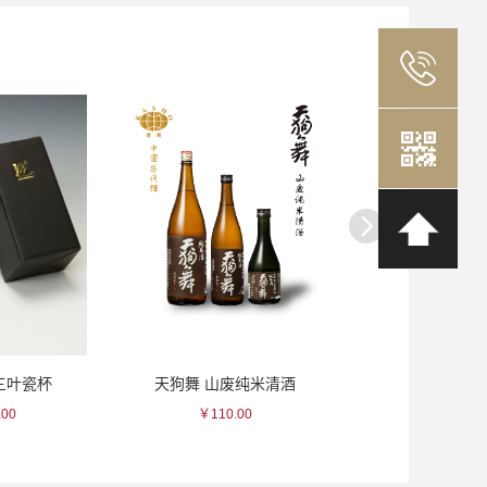
三叶瓷杯
天狗舞 山废纯米清酒
壹岐玄海 33贮
.00
￥110.00
￥253.0