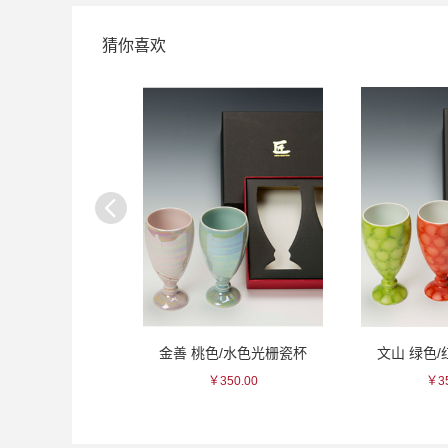
猜你喜欢
 京柚子力娇酒
金善 桃色/水色光栅瓷杯
文山 绿色
￥83.00
￥350.00
￥35