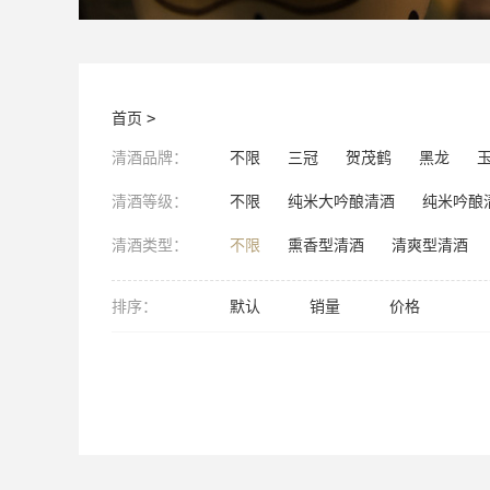
首页
>
清酒品牌：
不限
三冠
贺茂鹤
黑龙
清酒等级：
不限
纯米大吟酿清酒
纯米吟酿
清酒类型：
不限
熏香型清酒
清爽型清酒
排序：
默认
销量
价格