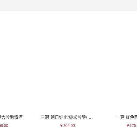
鹤大吟酿清酒
三冠 朝日纯米/纯米吟酿/纯米大吟酿 系列清酒
一真 红色
8.00
￥204.00
￥125.