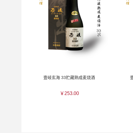
壹岐玄海 33贮藏熟成麦烧酒
￥253.00