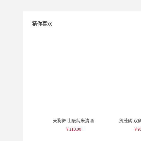
猜你喜欢
/水色唐烧结瓷杯
天狗舞 山废纯米清酒
贺茂鹤 双
350.00
￥110.00
￥96