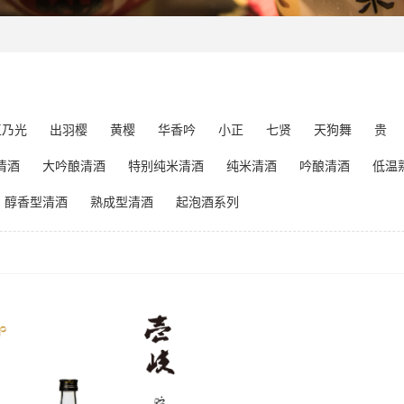
玉乃光
出羽樱
黄樱
华香吟
小正
七贤
天狗舞
贵
清酒
大吟酿清酒
特别纯米清酒
纯米清酒
吟酿清酒
低温
醇香型清酒
熟成型清酒
起泡酒系列