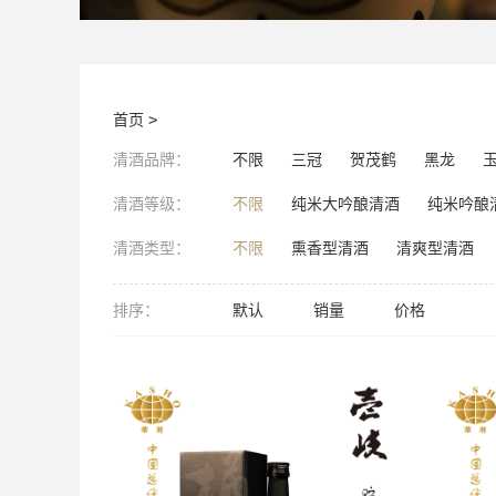
首页
>
清酒品牌：
不限
三冠
贺茂鹤
黑龙
清酒等级：
不限
纯米大吟酿清酒
纯米吟酿
清酒类型：
不限
熏香型清酒
清爽型清酒
排序：
默认
销量
价格