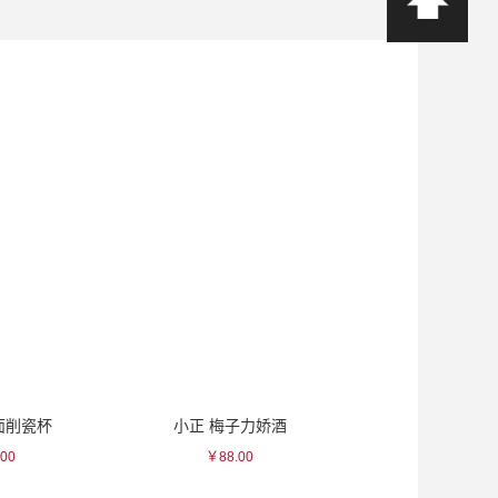
面削瓷杯
小正 梅子力娇酒
出羽樱 苹果
00
￥88.00
￥253.0