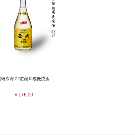
壹岐玄海 22贮藏熟成麦烧酒
￥176.00