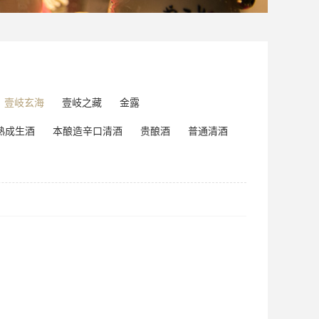
壹岐玄海
壹岐之藏
金露
熟成生酒
本酿造辛口清酒
贵酿酒
普通清酒