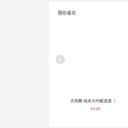
猜你喜欢
金露 梅子酒
天狗舞 纯米大吟酿清酒（盒）
￥97.00
￥0.00