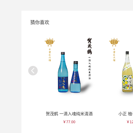
猜你喜欢
纯米吟酿清酒
贺茂鹤 一滴入魂纯米清酒
小正 
275.00
￥77.00
￥12