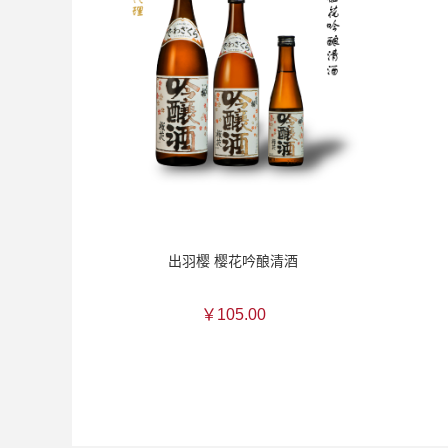
出羽樱 樱花吟酿清酒
￥105.00