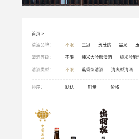
首页
>
清酒品牌：
不限
三冠
贺茂鹤
黑龙
清酒等级：
不限
纯米大吟酿清酒
纯米吟酿
清酒类型：
不限
熏香型清酒
清爽型清酒
排序：
默认
销量
价格