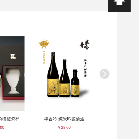
紫色橄榄瓷杯
华香吟 纯米吟酿清酒
贺茂鹤 一滴入魂
00
￥28.00
￥840.0