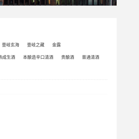
壹岐玄海
壹岐之藏
金露
熟成生酒
本酿造辛口清酒
贵酿酒
普通清酒