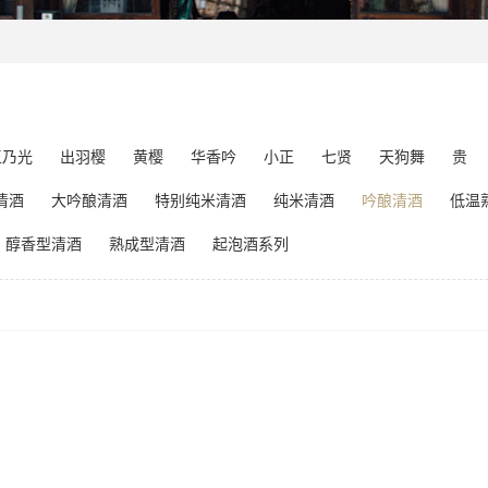
玉乃光
出羽樱
黄樱
华香吟
小正
七贤
天狗舞
贵
清酒
大吟酿清酒
特别纯米清酒
纯米清酒
吟酿清酒
低温
醇香型清酒
熟成型清酒
起泡酒系列