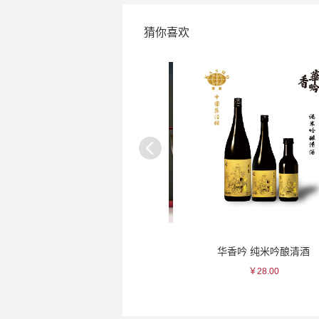
猜你喜欢
一峰 蓝色/紫色橄榄瓷杯
华香吟 纯米吟酿清酒
￥220.00
￥28.00