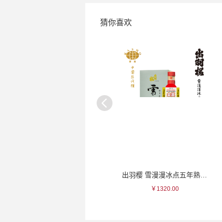
猜你喜欢
天狗舞 本酿造清酒
出羽樱 雪漫漫冰点五年熟成大吟酿清
￥83.00
￥1320.00