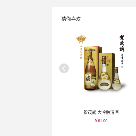
猜你喜欢
出羽樱 雪女神48纯米大吟酿清酒
贺茂鹤 大吟酿清酒
金
￥138.00
￥91.00