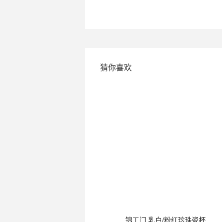
猜你喜欢
一真 红色面削瓷杯
锦工门 乳白/粉红珍珠瓷杯