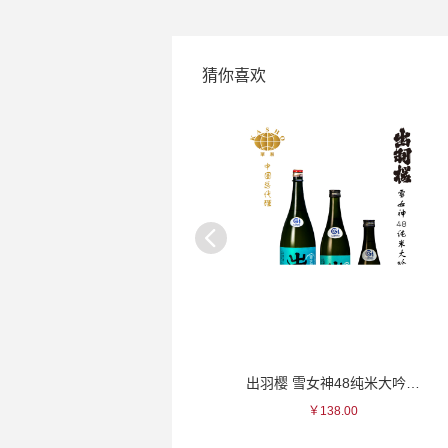
猜你喜欢
一真 白色竹林削瓷杯
出羽樱 雪女神48纯米大吟酿清酒
￥120.00
￥138.00