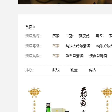
首页
>
清酒品牌：
不限
三冠
贺茂鹤
黑龙
清酒等级：
不限
纯米大吟酿清酒
纯米吟酿
清酒类型：
不限
熏香型清酒
清爽型清酒
排序：
默认
销量
价格