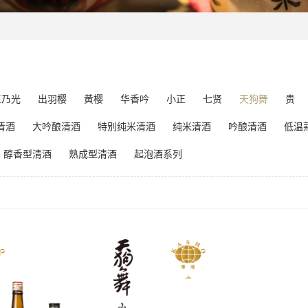
玉乃光
出羽樱
黄樱
华香吟
小正
七贤
天狗舞
贵
清酒
大吟酿清酒
特别纯米清酒
纯米清酒
吟酿清酒
低温
醇香型清酒
熟成型清酒
起泡酒系列