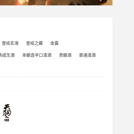
壹岐玄海
壹岐之藏
金露
熟成生酒
本酿造辛口清酒
贵酿酒
普通清酒