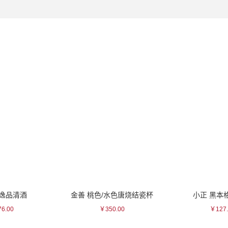
 逸品清酒
金善 桃色/水色唐烧结瓷杯
小正 黑本
6.00
￥350.00
￥127.