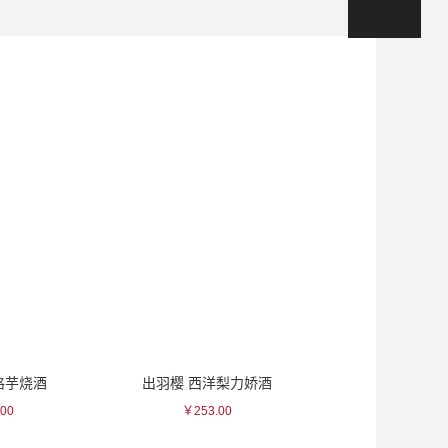
格芋烧酒
出羽樱 西洋梨力娇酒
一峰 蓝花
00
￥253.00
￥115.0