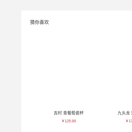
猜你喜欢
藏之师魂芋烧酒
吉村 青葡萄瓷杯
九头龙
204.00
￥125.00
￥17