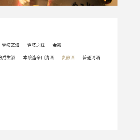
壹岐玄海
壹岐之藏
金露
熟成生酒
本酿造辛口清酒
贵酿酒
普通清酒