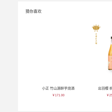
猜你喜欢
秞/浓朱金彩瓷杯
小正 竹山源醉芋烧酒
出羽樱 
250.00
￥171.00
￥25