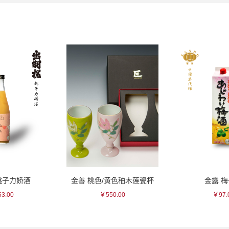
桃子力娇酒
金善 桃色/黄色秞木莲瓷杯
金露 
3.00
￥550.00
￥97.