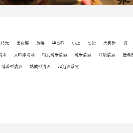
玉乃光
出羽樱
黄樱
华香吟
小正
七贤
天狗舞
贵
清酒
大吟酿清酒
特别纯米清酒
纯米清酒
吟酿清酒
低温
醇香型清酒
熟成型清酒
起泡酒系列