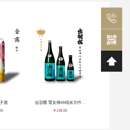
梅子酒
出羽樱 雪女神48纯米大吟酿清酒
壹岐玄海 22贮
00
￥138.00
￥176.0