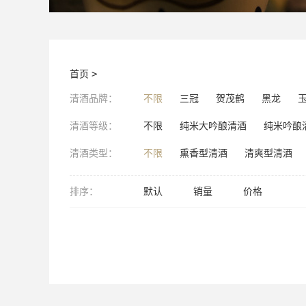
首页
>
清酒品牌：
不限
三冠
贺茂鹤
黑龙
清酒等级：
不限
纯米大吟酿清酒
纯米吟酿
清酒类型：
不限
熏香型清酒
清爽型清酒
排序：
默认
销量
价格