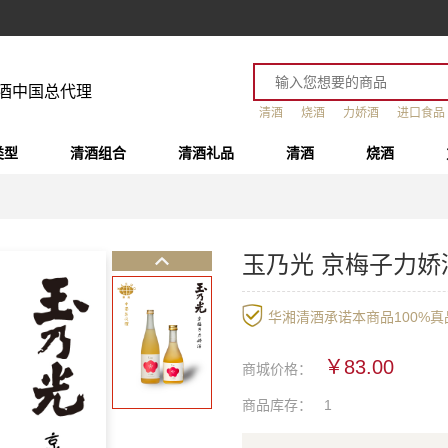
酒中国总代理
清酒
烧酒
力娇酒
进口食品
类型
清酒组合
清酒礼品
清酒
烧酒
玉乃光 京梅子力娇
华湘清酒承诺本商品100%真品
￥83.00
商城价格：
商品库存：
1