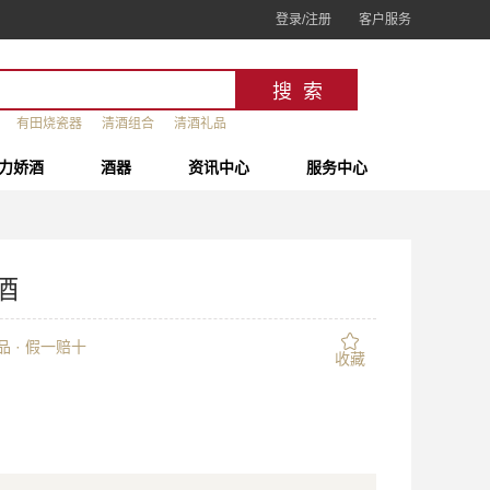
登录/注册
客户服务
有田烧瓷器
清酒组合
清酒礼品
力娇酒
酒器
资讯中心
服务中心
酒
 · 假一赔十
收藏