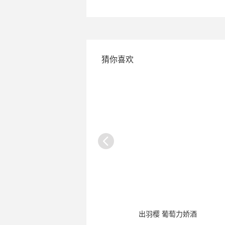
猜你喜欢
吟酿清酒
出羽樱 葡萄力娇酒
锦工门 黑秞金带