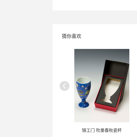
猜你喜欢
黑龙 纯米大吟酿
锦工门 吹墨春秋瓷杯