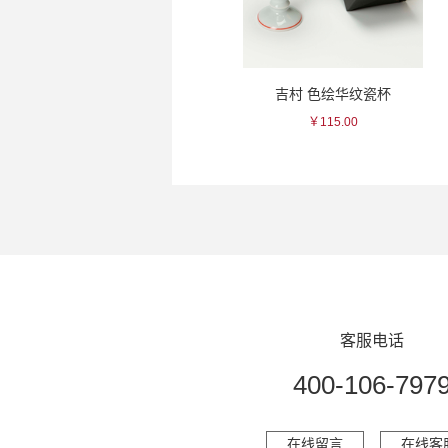
黑龙 水晶大吟酿清酒
吉村 色绘华纹瓷杯
玉
￥363.00
￥115.00
客服电话
400-106-797
在线留言
在线客