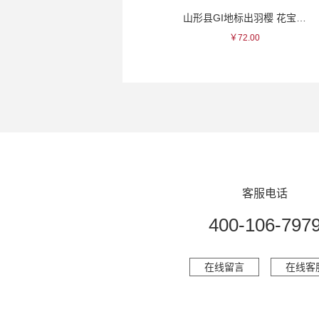
幸乐 银彩波斯纹瓷杯
山形县GI地标出羽樱 花宝清酒~
￥235.00
￥72.00
客服电话
400-106-797
在线留言
在线客