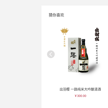
猜你喜欢
出羽樱 一路纯米大吟酿清酒
小正 黑本格芋烧酒
￥300.00
￥127.00