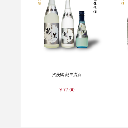
贺茂鹤 蔵生清酒
￥77.00