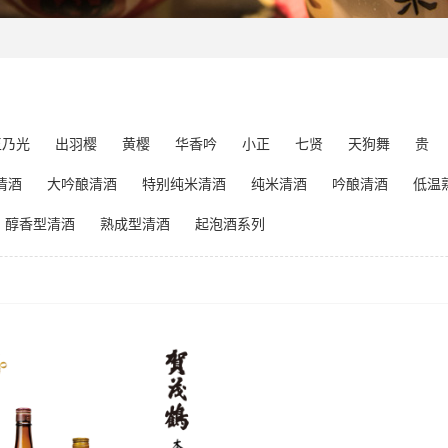
玉乃光
出羽樱
黄樱
华香吟
小正
七贤
天狗舞
贵
清酒
大吟酿清酒
特别纯米清酒
纯米清酒
吟酿清酒
低温
醇香型清酒
熟成型清酒
起泡酒系列