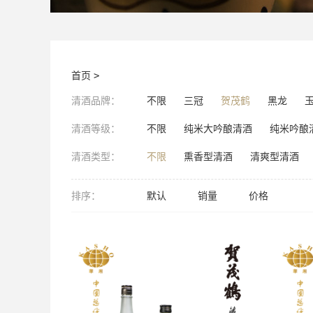
首页
>
清酒品牌：
不限
三冠
贺茂鹤
黑龙
清酒等级：
不限
纯米大吟酿清酒
纯米吟酿
清酒类型：
不限
熏香型清酒
清爽型清酒
排序：
默认
销量
价格