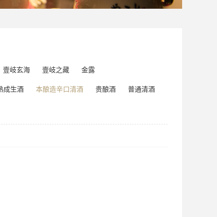
壹岐玄海
壹岐之藏
金露
熟成生酒
本酿造辛口清酒
贵酿酒
普通清酒