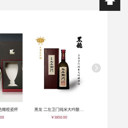
紫色橄榄瓷杯
黑龙 二左卫门纯米大吟酿清酒
贺茂鹤 吉祥大
00
￥3850.00
￥1848.0