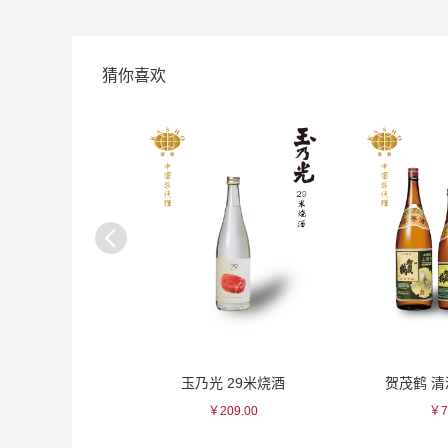
猜你喜欢
绿色三叶瓷杯
玉乃光 29米烧酒
贺茂鹤 
100.00
￥209.00
￥7