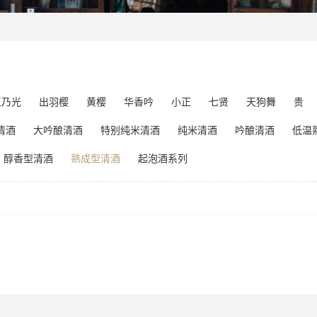
玉乃光
出羽樱
黄樱
华香吟
小正
七贤
天狗舞
贵
清酒
大吟酿清酒
特别纯米清酒
纯米清酒
吟酿清酒
低温
醇香型清酒
熟成型清酒
起泡酒系列