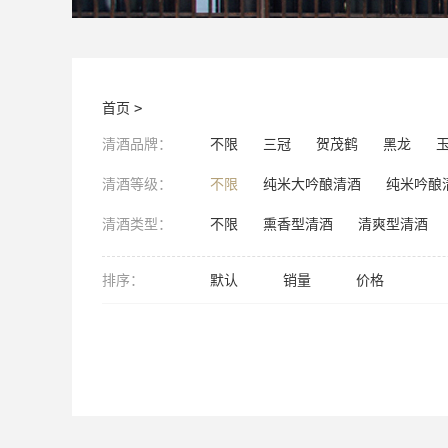
首页
>
清酒品牌：
不限
三冠
贺茂鹤
黑龙
清酒等级：
不限
纯米大吟酿清酒
纯米吟酿
清酒类型：
不限
熏香型清酒
清爽型清酒
排序：
默认
销量
价格