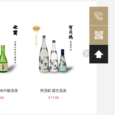
鹤 蔵生清酒
金善 桃色/水色光栅瓷杯
小正 
￥77.00
￥350.00
￥8