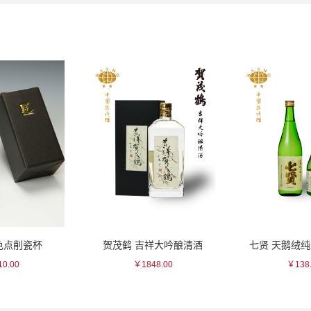
 吉祥大吟酿清酒
七贤 天鹅绒纯米吟酿清酒
贺茂
￥1848.00
￥138.00