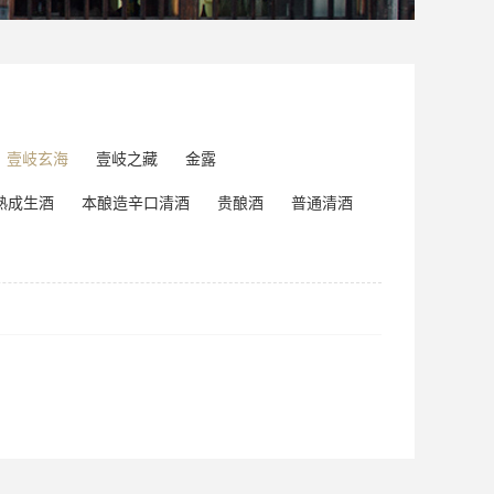
壹岐玄海
壹岐之藏
金露
熟成生酒
本酿造辛口清酒
贵酿酒
普通清酒