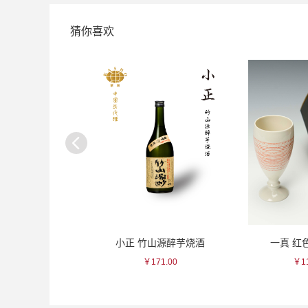
猜你喜欢
正 竹山源醉芋烧酒
一真 红色点削瓷杯
贺茂鹤
￥171.00
￥110.00