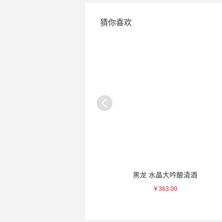
猜你喜欢
一峰 桃色三叶瓷杯
黑龙 水晶大吟酿清酒
￥100.00
￥363.00