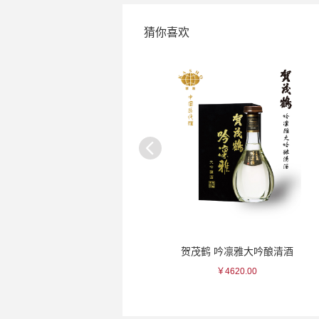
猜你喜欢
一真 白色竹林削瓷杯
贺茂鹤 吟凛雅大吟酿清酒
￥120.00
￥4620.00