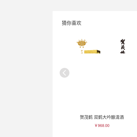
猜你喜欢
一峰 绿色三叶瓷杯
贺茂鹤 双鹤大吟酿清酒
￥100.00
￥968.00