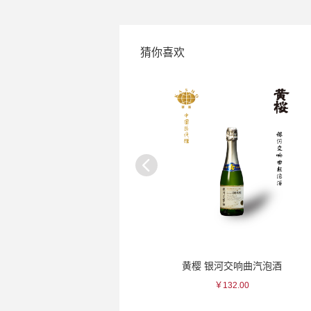
猜你喜欢
黑龙 二左卫门纯米大吟酿清酒
黄樱 银河交响曲汽泡酒
￥3850.00
￥132.00