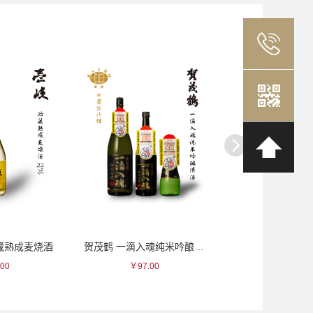
贮藏熟成麦烧酒
贺茂鹤 一滴入魂纯米吟酿清酒
一真 红色面
00
￥97.00
￥125.0