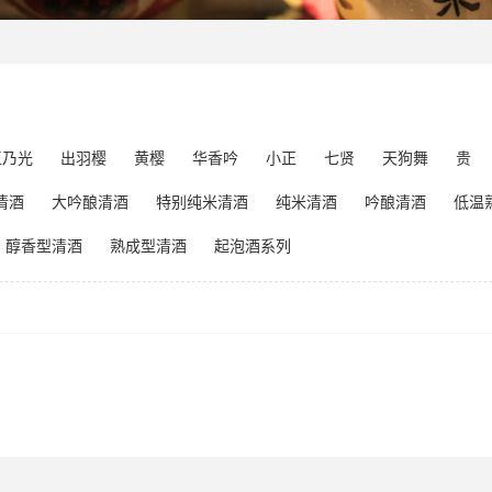
玉乃光
出羽樱
黄樱
华香吟
小正
七贤
天狗舞
贵
清酒
大吟酿清酒
特别纯米清酒
纯米清酒
吟酿清酒
低温
醇香型清酒
熟成型清酒
起泡酒系列