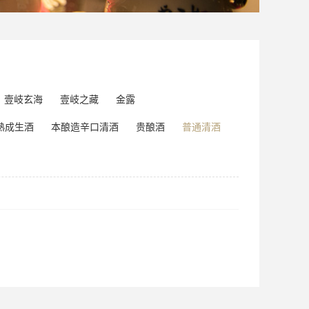
壹岐玄海
壹岐之藏
金露
熟成生酒
本酿造辛口清酒
贵酿酒
普通清酒