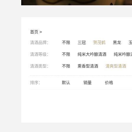
首页
>
清酒品牌：
不限
三冠
贺茂鹤
黑龙
清酒等级：
不限
纯米大吟酿清酒
纯米吟酿
清酒类型：
不限
熏香型清酒
清爽型清酒
排序：
默认
销量
价格