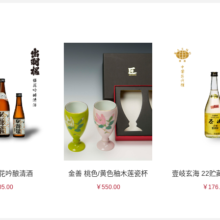
樱花吟酿清酒
金善 桃色/黄色秞木莲瓷杯
壹岐玄海 22
5.00
￥550.00
￥176.