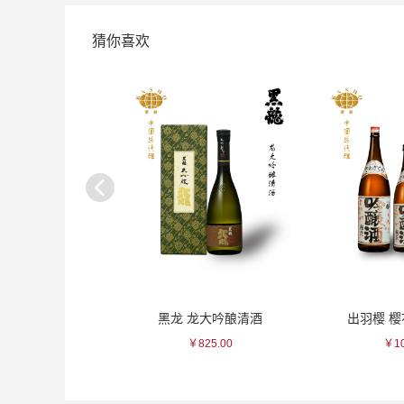
猜你喜欢
金彩花蝶瓷杯
黑龙 龙大吟酿清酒
出羽樱 
185.00
￥825.00
￥10