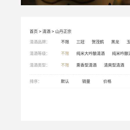
首页
>
清酒
>
山丹正宗
清酒品牌：
不限
三冠
贺茂鹤
黑龙
清酒等级：
不限
纯米大吟酿清酒
纯米吟酿
清酒类型：
不限
熏香型清酒
清爽型清酒
排序：
默认
销量
价格