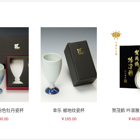
/粉色牡丹瓷杯
幸乐 裾地纹瓷杯
贺茂鹤 吟凛
0.00
￥165.00
￥4620