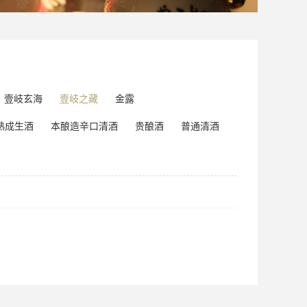
壹岐玄海
壹岐之藏
金露
熟成生酒
本酿造辛口清酒
贵酿酒
普通清酒