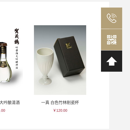
雅大吟酿清酒
一真 白色竹林削瓷杯
黑龙 纯米吟
.00
￥120.00
￥275.0