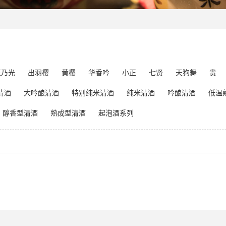
玉乃光
出羽樱
黄樱
华香吟
小正
七贤
天狗舞
贵
清酒
大吟酿清酒
特别纯米清酒
纯米清酒
吟酿清酒
低温
醇香型清酒
熟成型清酒
起泡酒系列