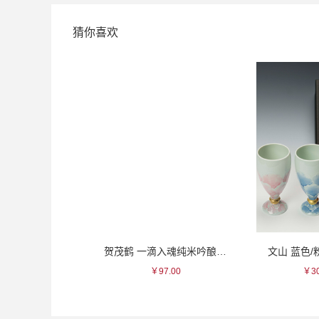
猜你喜欢
竹山源醉芋烧酒
贺茂鹤 一滴入魂纯米吟酿清酒
文山 蓝色
171.00
￥97.00
￥30