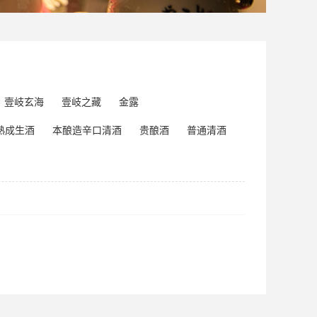
壹岐玄海
壹岐之藏
金露
熟成生酒
本酿造辛口清酒
贵酿酒
普通清酒