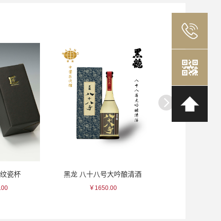
地纹瓷杯
黑龙 八十八号大吟酿清酒
七贤 风凛美山
.00
￥1650.00
￥77.00