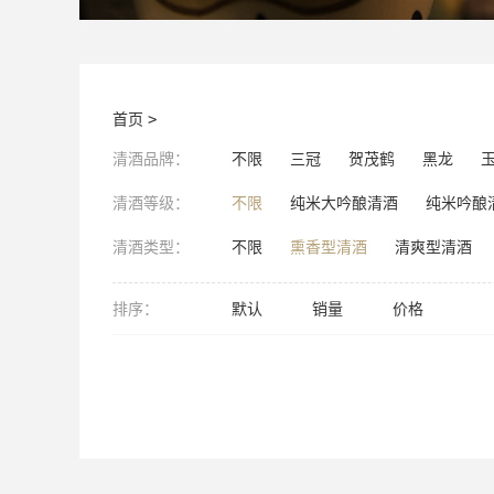
首页
>
清酒品牌：
不限
三冠
贺茂鹤
黑龙
清酒等级：
不限
纯米大吟酿清酒
纯米吟酿
清酒类型：
不限
熏香型清酒
清爽型清酒
排序：
默认
销量
价格