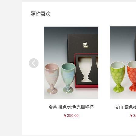
猜你喜欢
米大吟酿清酒
金善 桃色/水色光栅瓷杯
文山 绿色
418.00
￥350.00
￥35