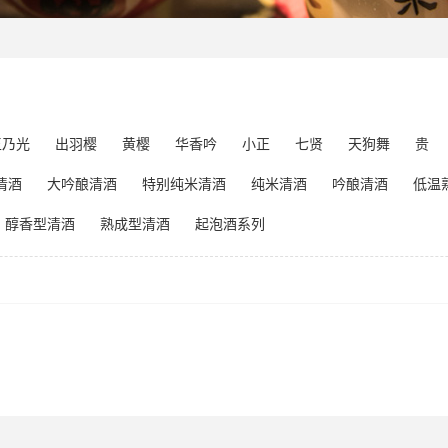
玉乃光
出羽樱
黄樱
华香吟
小正
七贤
天狗舞
贵
清酒
大吟酿清酒
特别纯米清酒
纯米清酒
吟酿清酒
低温
醇香型清酒
熟成型清酒
起泡酒系列