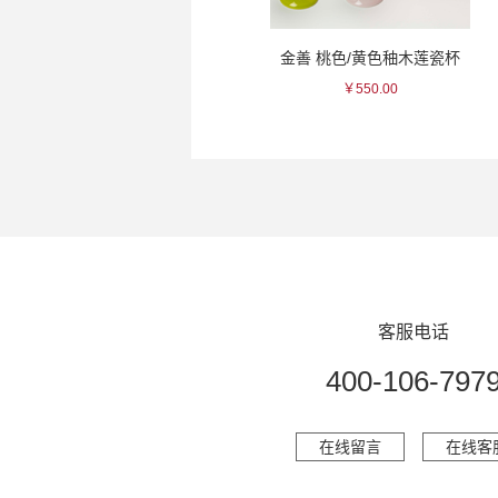
玉乃光 黑标纯米大吟酿清酒
金善 桃色/黄色秞木莲瓷杯
￥2090.00
￥550.00
客服电话
400-106-797
在线留言
在线客