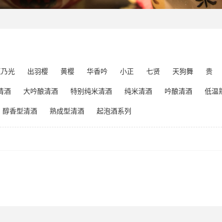
玉乃光
出羽樱
黄樱
华香吟
小正
七贤
天狗舞
贵
清酒
大吟酿清酒
特别纯米清酒
纯米清酒
吟酿清酒
低温
醇香型清酒
熟成型清酒
起泡酒系列