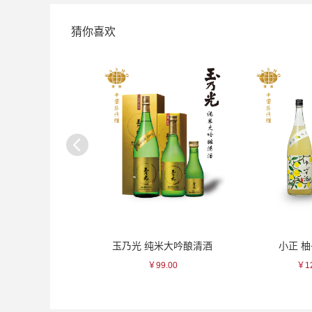
猜你喜欢
凛美山纯米清酒
玉乃光 纯米大吟酿清酒
小正 
￥77.00
￥99.00
￥12