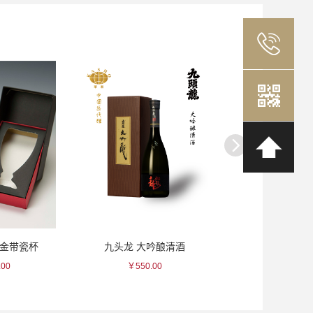
秞金带瓷杯
九头龙 大吟酿清酒
壹岐之藏 紫
.00
￥550.00
￥165.0