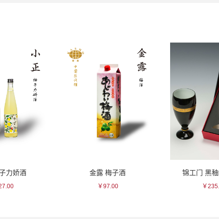
柚子力娇酒
金露 梅子酒
锦工门 黑
7.00
￥97.00
￥235