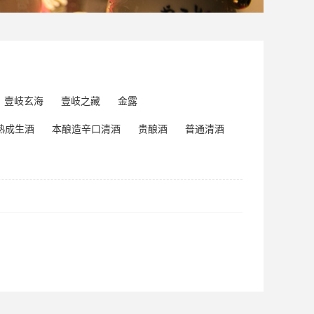
壹岐玄海
壹岐之藏
金露
熟成生酒
本酿造辛口清酒
贵酿酒
普通清酒