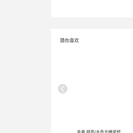
猜你喜欢
吉村 青葡萄瓷杯
金善 桃色/水色光栅瓷杯