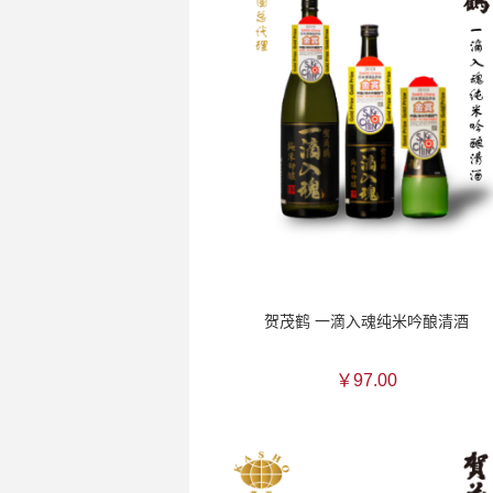
贺茂鹤 一滴入魂纯米吟酿清酒
￥97.00