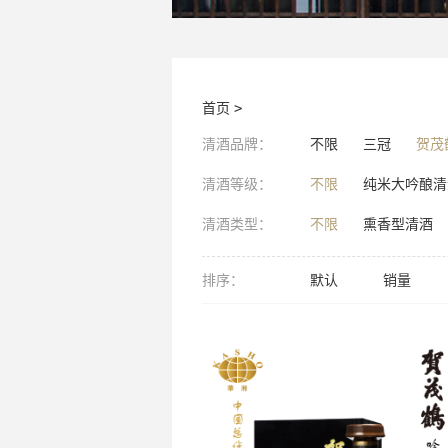
首页
>
清酒品牌：
不限
三冠
贺茂
清酒等级：
不限
纯米大吟酿清
清酒类型：
不限
熏香型清酒
排序：
默认
销量