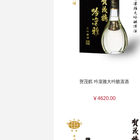
贺茂鹤 吟凛雅大吟酿清酒
￥4620.00