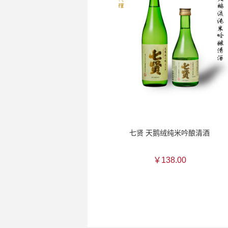
七贤 天鹅绒纯米吟酿清酒
￥138.00