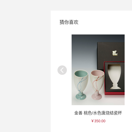
猜你喜欢
清酒
金善 桃色/水色唐烧结瓷杯
黄樱 银河交响曲汽
￥350.00
￥132.00