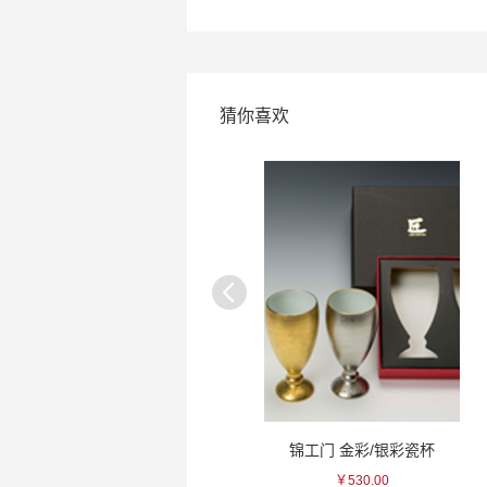
猜你喜欢
吉村 翠青瓷唐草瓷杯
锦工门 金彩/银彩瓷杯
￥90.00
￥530.00