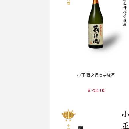
小正 藏之师魂芋烧酒
￥204.00