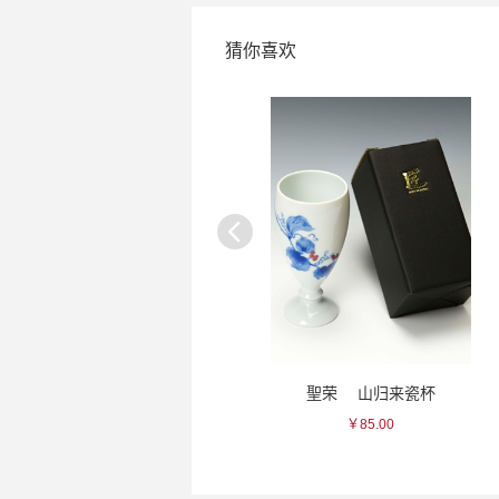
猜你喜欢
一峰 桃色三叶瓷杯
聖荣 山归来瓷杯
￥100.00
￥85.00