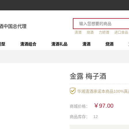
酒中国总代理
清酒
烧酒
力娇酒
进口食品
类型
清酒组合
清酒礼品
清酒
烧酒
金露 梅子酒
华湘清酒承诺本商品100%真品
￥97.00
商城价格：
商品库存：
12