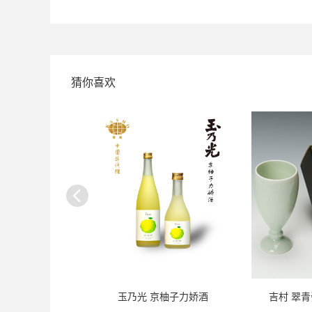
猜你喜欢
 蓝花纹瓷杯
玉乃光 京柚子力娇酒
吉村 翠