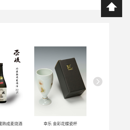
贮藏熟成麦烧酒
幸乐 金彩花蝶瓷杯
玉乃光 京梅