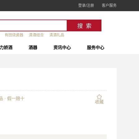
登录/注册
客户服务
有田烧瓷器
清酒组合
清酒礼品
力娇酒
酒器
资讯中心
服务中心
 · 假一赔十
收藏