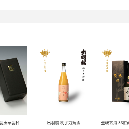
青瓷唐草瓷杯
出羽樱 桃子力娇酒
壹岐玄海 33