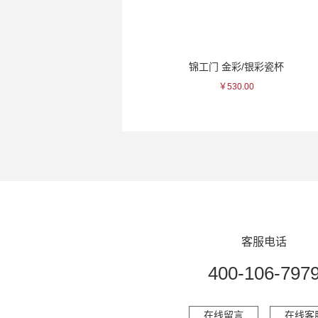
天狗舞 山废纯米清酒
锦工门 金彩/银彩瓷杯
￥110.00
￥530.00
客服电话
400-106-797
在线留言
在线客