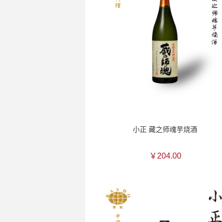
小正 藏之师魂芋烧酒
￥204.00