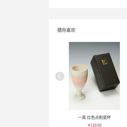
猜你喜欢
天狗舞 本酿造清酒
一真 红色点削瓷杯
￥83.00
￥110.00