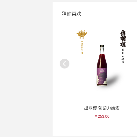
猜你喜欢
子力娇酒
出羽樱 葡萄力娇酒
一真 红色点
0
￥253.00
￥110.00