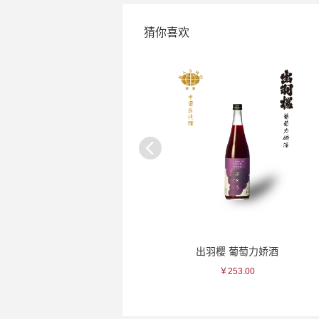
猜你喜欢
一峰 绿色三叶瓷杯
出羽樱 葡萄力娇酒
￥100.00
￥253.00