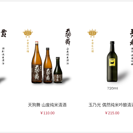
山废纯米清酒
玉乃光 偶然纯米吟酿清酒
玉乃光 京
0.00
￥215.00
￥83.