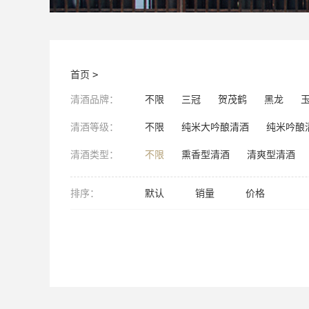
首页
>
清酒品牌：
不限
三冠
贺茂鹤
黑龙
清酒等级：
不限
纯米大吟酿清酒
纯米吟酿
清酒类型：
不限
熏香型清酒
清爽型清酒
排序：
默认
销量
价格