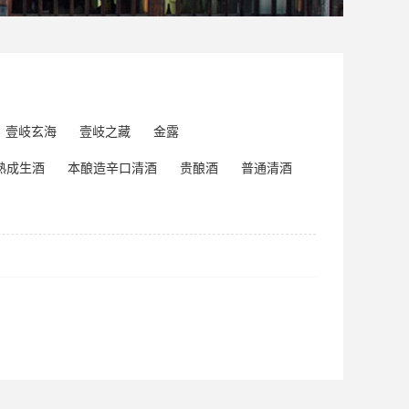
壹岐玄海
壹岐之藏
金露
熟成生酒
本酿造辛口清酒
贵酿酒
普通清酒