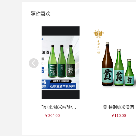
猜你喜欢
三冠 朝日纯米/纯米吟酿/纯米大吟酿 系列清酒
贵 特别纯米清酒
天狗舞 
204.00
￥110.00
￥11