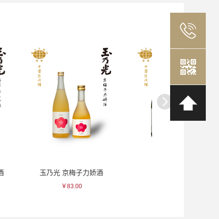
梅子力娇酒
小正 梅子力娇酒
小正 竹山源
00
￥88.00
￥171.0