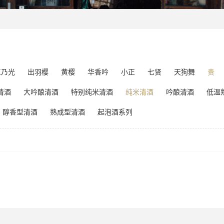
玉乃光
出羽樱
黄樱
华香吟
小正
七贤
天狗舞
贵
清酒
大吟酿清酒
特别纯米清酒
纯米清酒
吟酿清酒
低温
醇香型清酒
熟成型清酒
起泡酒系列