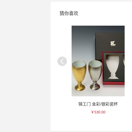
猜你喜欢
黄樱 樱花纯米吟酿清酒
锦工门 金彩/银彩瓷杯
￥66.00
￥530.00