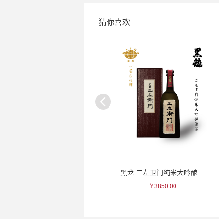
猜你喜欢
天狗舞 山废纯米清酒
黑龙 二左卫门纯米大吟酿清酒
￥110.00
￥3850.00