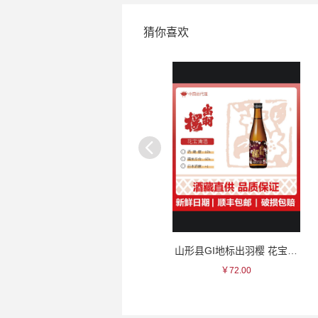
猜你喜欢
幸乐 银彩波斯纹瓷杯
山形县GI地标出羽樱 花宝清酒~
￥235.00
￥72.00