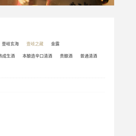
壹岐玄海
壹岐之藏
金露
熟成生酒
本酿造辛口清酒
贵酿酒
普通清酒