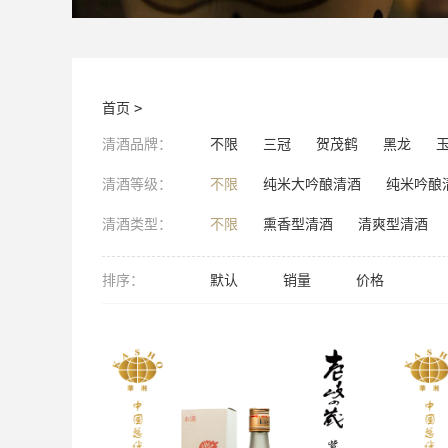
首页
>
清酒品牌：
不限
三冠
贺茂鹤
黑龙
清酒等级：
不限
纯米大吟酿清酒
纯米吟酿
清酒类型：
不限
熏香型清酒
清爽型清酒
排序：
默认
销量
价格