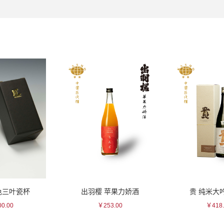
色三叶瓷杯
出羽樱 苹果力娇酒
贵 纯米大
0.00
￥253.00
￥418.