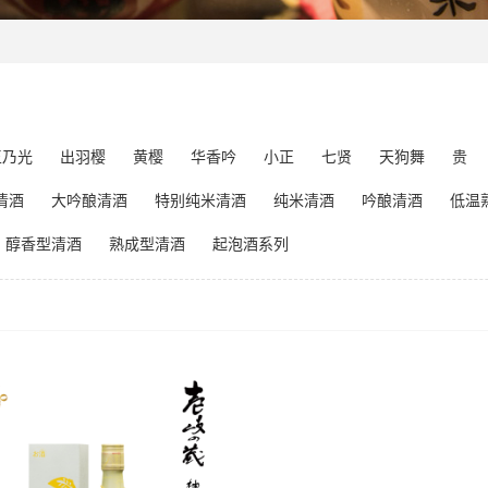
玉乃光
出羽樱
黄樱
华香吟
小正
七贤
天狗舞
贵
清酒
大吟酿清酒
特别纯米清酒
纯米清酒
吟酿清酒
低温
醇香型清酒
熟成型清酒
起泡酒系列