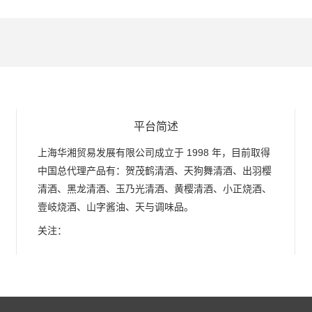
平台简述
上海华湘贸易发展有限公司成立于 1998 年，目前取得
中国总代理产品有：贺茂鹤清酒、天狗舞清酒、出羽樱
清酒、黑龙清酒、玉乃光清酒、黄樱清酒、小正烧酒、
壹岐烧酒、山字酱油、天与调味品。
关注：