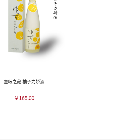
壹岐之藏 柚子力娇酒
￥165.00