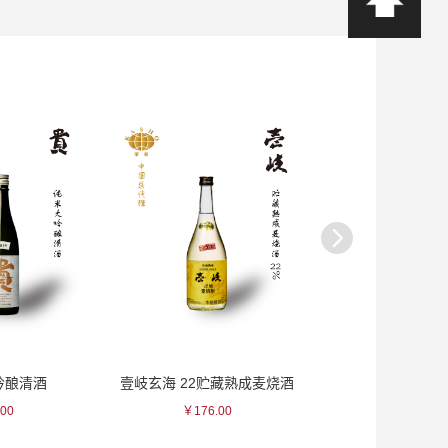
吟酿清酒
壹岐玄海 22贮藏熟成麦烧酒
幸乐 琉璃秞/浓
00
￥176.00
￥250.0