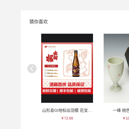
猜你喜欢
龙 纯米清酒
山形县GI地标出羽樱 花宝清酒~
一峰 桃
215.00
￥72.00
￥10