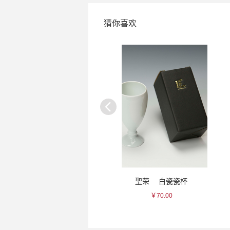
猜你喜欢
聖荣 白瓷瓷杯
贺茂鹤 双鹤大吟酿清酒
￥70.00
￥968.00