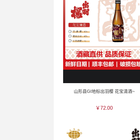
山形县GI地标出羽樱 花宝清酒~
￥72.00