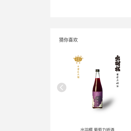
猜你喜欢
贺茂鹤 蔵生清酒
出羽樱 葡萄力娇酒