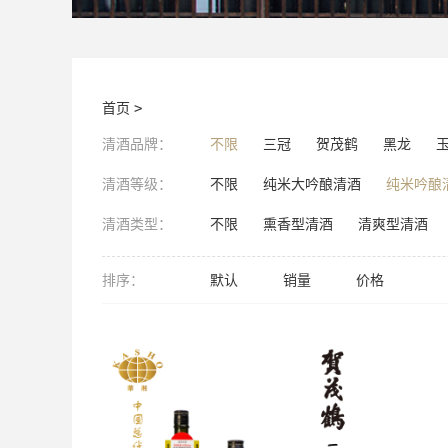
首页
>
清酒品牌：
不限
三冠
贺茂鹤
黑龙
清酒等级：
不限
纯米大吟酿清酒
纯米吟酿
清酒类型：
不限
熏香型清酒
清爽型清酒
排序：
默认
销量
价格