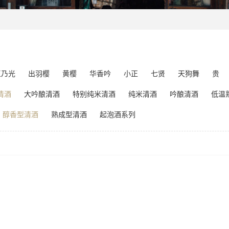
玉乃光
出羽樱
黄樱
华香吟
小正
七贤
天狗舞
贵
清酒
大吟酿清酒
特别纯米清酒
纯米清酒
吟酿清酒
低温
醇香型清酒
熟成型清酒
起泡酒系列