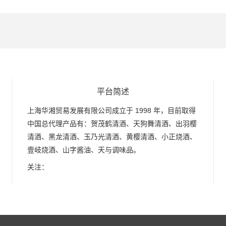
平台简述
上海华湘贸易发展有限公司成立于 1998 年，目前取得
中国总代理产品有：贺茂鹤清酒、天狗舞清酒、出羽樱
清酒、黑龙清酒、玉乃光清酒、黄樱清酒、小正烧酒、
壹岐烧酒、山字酱油、天与调味品。
关注：