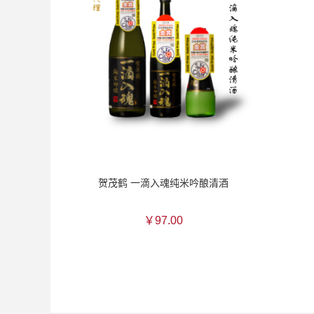
贺茂鹤 一滴入魂纯米吟酿清酒
￥97.00