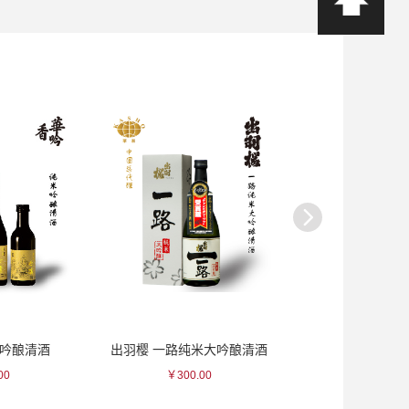
米吟酿清酒
出羽樱 一路纯米大吟酿清酒
黑龙 八十八号
00
￥300.00
￥1650.0