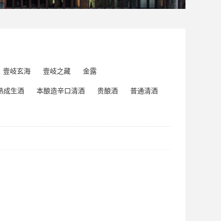
壹岐玄海
壹岐之藏
金露
熟成生酒
本酿造辛口清酒
贵酿酒
普通清酒