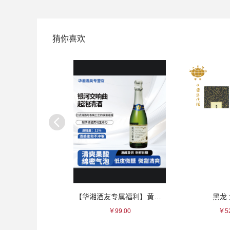
猜你喜欢
银彩波斯纹瓷杯
【华湘酒友专属福利】黄樱 银河起泡酒~和风香槟~
黑龙
235.00
￥99.00
￥52