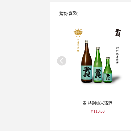
猜你喜欢
山形县GI地标出羽樱 花宝清酒~
贵 特别纯米清酒
￥72.00
￥110.00