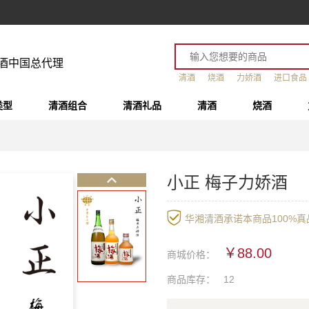
酒中国总代理
清酒
烧酒
力娇酒
进口食品
类型
清酒组合
清酒礼品
清酒
烧酒
小正 梅子力娇酒
华湘清酒承诺本商品100%真品
￥88.00
商城价格：
商品库存：
12