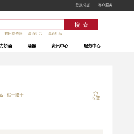
登录/注册
客户服务
有田烧瓷器
清酒组合
清酒礼品
力娇酒
酒器
资讯中心
服务中心
 · 假一赔十
收藏