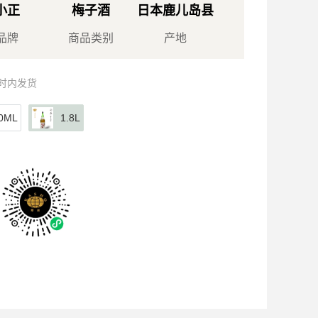
小正
梅子酒
日本鹿儿岛县
品牌
商品类别
产地
小时内发货
0ML
1.8L