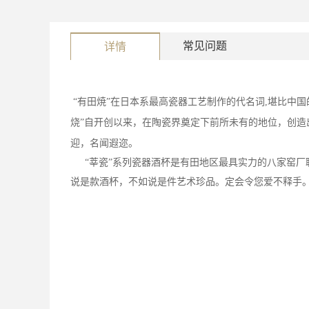
常见问题
详情
“有田焼”在日本系最高瓷器工艺制作的代名词
,
堪比中国
烧”自开创以来，在陶瓷界奠定下前所未有的地位，创造
迎，名闻遐迩。
“莘瓷”系列瓷器酒杯是有田地区最具实力的八家窑厂
说是款酒杯，不如说是件艺术珍品。定会令您爱不释手