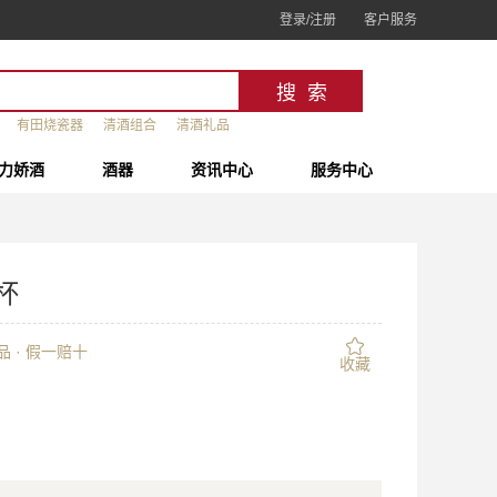
登录/注册
客户服务
有田烧瓷器
清酒组合
清酒礼品
力娇酒
酒器
资讯中心
服务中心
杯
 · 假一赔十
收藏