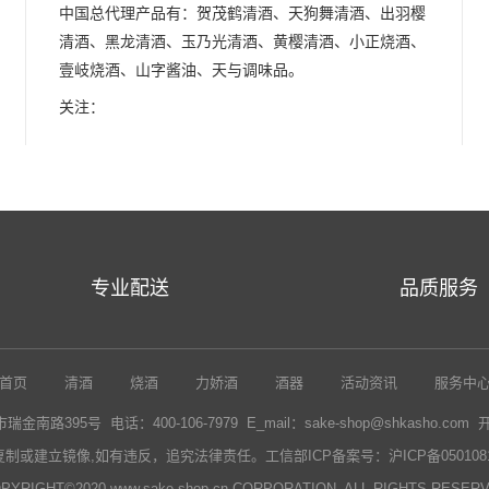
中国总代理产品有：贺茂鹤清酒、天狗舞清酒、出羽樱
清酒、黑龙清酒、玉乃光清酒、黄樱清酒、小正烧酒、
壹岐烧酒、山字酱油、天与调味品。
关注：
专业配送
品质服务
首页
清酒
烧酒
力娇酒
酒器
活动资讯
服务中
路395号 电话：400-106-7979 E_mail：sake-shop@shkasho.com
复制或建立镜像,如有违反，追究法律责任。
工信部ICP备案号：沪ICP备0501081
PYRIGHT©2020 www.sake-shop.cn CORPORATION. ALL RIGHTS RESER