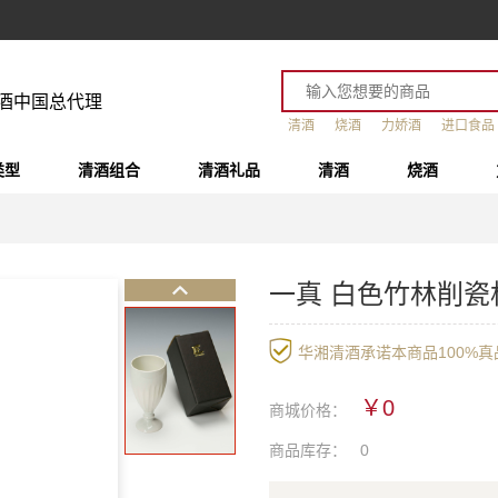
酒中国总代理
清酒
烧酒
力娇酒
进口食品
类型
清酒组合
清酒礼品
清酒
烧酒
一真 白色竹林削瓷
华湘清酒承诺本商品100%真品
￥0
商城价格：
商品库存：
0