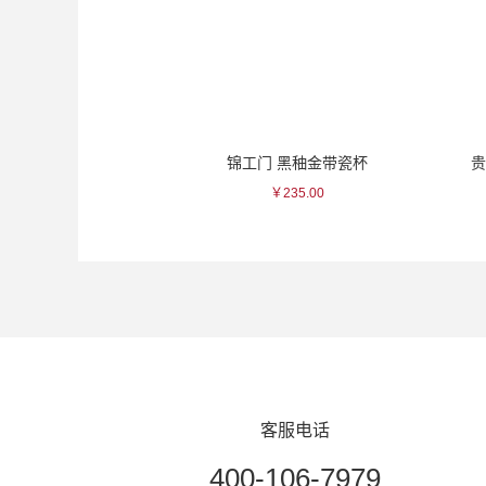
龙大吟酿清酒
锦工门 黑秞金带瓷杯
贵 纯米
825.00
￥235.00
￥41
客服电话
400-106-7979