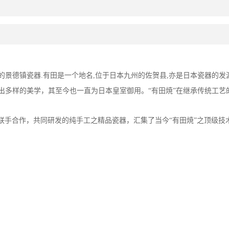
的景德镇瓷器
.
有田是一个地名
,
位于日本九州的佐贺县
,
亦是日本瓷器的发
出多样的美学，其至今也一直为日本皇室御用。“有田焼”在继承传统工
联手合作，共同研发的纯手工之精品瓷器，汇集了当今“有田焼”之顶级技
。