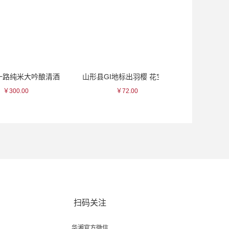
米大吟酿清酒
山形县GI地标出羽樱 花宝清酒~
出羽樱 樱花
.00
￥72.00
￥105.0
扫码关注
华湘官方微信