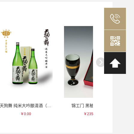
天狗舞 纯米大吟酿清酒（盒）
锦工门 黑秞金带瓷杯
吉村 色绘华
0
￥235.00
￥115.0