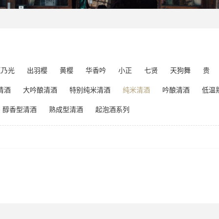
玉乃光
出羽樱
黄樱
华香吟
小正
七贤
天狗舞
贵
清酒
大吟酿清酒
特别纯米清酒
纯米清酒
吟酿清酒
低温
醇香型清酒
熟成型清酒
起泡酒系列