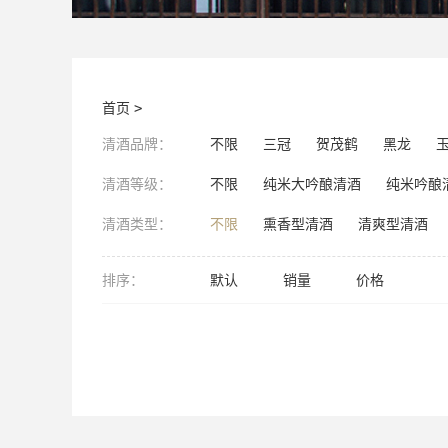
首页
>
清酒品牌：
不限
三冠
贺茂鹤
黑龙
清酒等级：
不限
纯米大吟酿清酒
纯米吟酿
清酒类型：
不限
熏香型清酒
清爽型清酒
排序：
默认
销量
价格