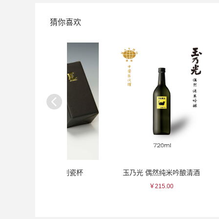
猜你喜欢
红色点削瓷杯
玉乃光 偶然纯米吟酿清酒
金善 桃色/
110.00
￥215.00
￥35