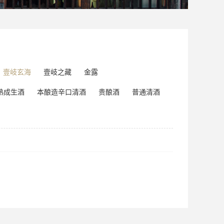
壹岐玄海
壹岐之藏
金露
熟成生酒
本酿造辛口清酒
贵酿酒
普通清酒