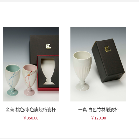
水色唐烧结瓷杯
一真 白色竹林削瓷杯
0.00
￥120.00
￥0.0